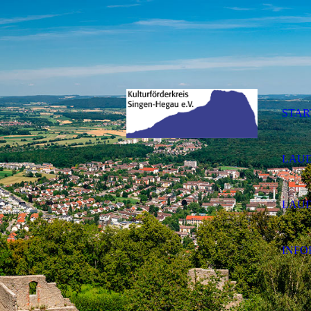
STAR
LAUD
LAUD
INFO