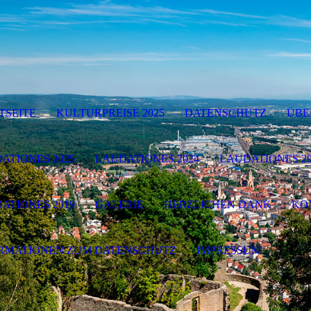
TSEITE
KULTURPREISE 2025
DATENSCHUTZ
ÜBE
ATIONES 2025
LAUDATIONES 2024
LAUDATIONES 20
ATIONES 2019
GALERIE
HERZLICHEN DANK
KO
RMATIONEN ZUM DATENSCHUTZ
IMPRESSUM