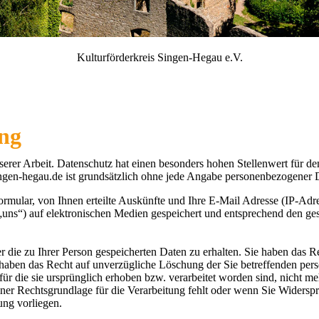
Kulturförderkreis Singen-Hegau e.V.
ung
nserer Arbeit. Datenschutz hat einen besonders hohen Stellenwert für d
ngen-hegau.de ist grundsätzlich ohne jede Angabe personenbezogener 
mular, von Ihnen erteilte Auskünfte und Ihre E-Mail Adresse (IP-Adr
uns“) auf elektronischen Medien gespeichert und entsprechend den ges
r die zu Ihrer Person gespeicherten Daten zu erhalten. Sie haben das R
 haben das Recht auf unverzügliche Löschung der Sie betreffenden pe
r die sie ursprünglich erhoben bzw. verarbeitet worden sind, nicht m
ner Rechtsgrundlage für die Verarbeitung fehlt oder wenn Sie Widersp
ung vorliegen.