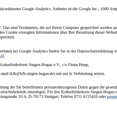
lysedienstes Google Analytics. Anbieter ist die Google Inc., 1600 
. Das sind Textdateien, die auf Ihrem Computer gespeichert werden un
den Cookie erzeugten Informationen über Ihre Benutzung dieser Websit
peichert.
daten bei Google Analytics finden Sie in der Datenschutzerklärung 
245
( Kulturförderkreis Singen-Hegau e.V., c/o Firma Hepp,
-mail (kfk@kfk-singen-hegau.de) mit uns in Verbindung setzen.
eitung der Sie betreffenden personenbezogenen Daten gegen die gesetzli
Aufsichtsbehörde einzulegen. Für den Kulturförderkreis Singen-Hegau e.
 Königstraße 10 A, D-70173 Stuttgart, Telefon 0711 6155410 oder
posts